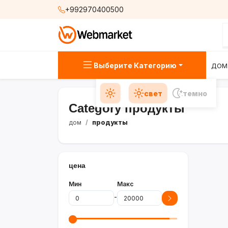
+992970400500
Выберите Категорию
ДОМ
свет
темно
Category продукты
дом
продукты
цена
Мин
Макс
-