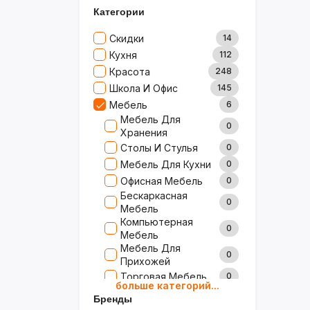
Категории
Скидки
14
Кухня
112
Красота
248
Школа И Офис
145
Мебель
6
Мебель Для
0
Хранения
Столы И Стулья
0
Мебель Для Кухни
0
Офисная Мебель
0
Бескаркасная
0
Мебель
Компьютерная
0
Мебель
Мебель Для
0
Прихожей
Торговая Мебель
0
больше категорий...
Детская Мебель
0
Бренды
Мебель Для