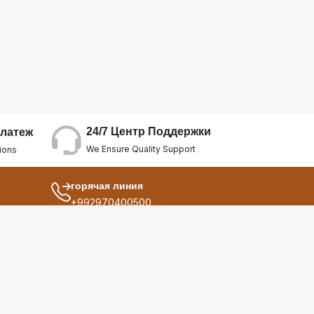
24/7 Центр Поддержки
латеж
We Ensure Quality Support
ions
горячая линия
+992970400500
другой
ия
О Нас
дукты
Условия Использования
Политика Конфиденциальнос...
ы
Политика Возврата Средств
опросы
Политика Возврата Товара
Политика Отмены Заказа