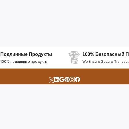
Подлинные Продукты
100% Безопасный П
100% подлинные продукты
We Ensure Secure Transact
счета
Быстрые Ссылки
Открыть Свой Магазин
Горящие Предложен
профиль
Рекомендуемые Про
Отслеживать Заказ
Лучшие Магазины
Помощь И Поддержка
Последние Продукт
Билет Поддержки
Часто задаваемые в