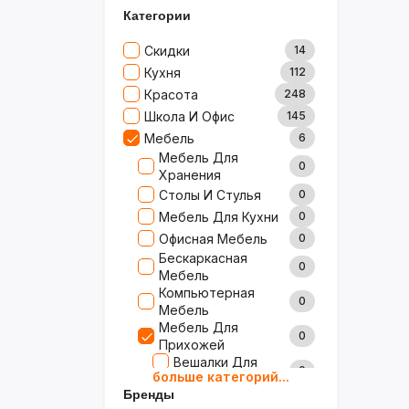
Категории
Скидки
14
Кухня
112
Красота
248
Школа И Офис
145
Мебель
6
Мебель Для
0
Хранения
Столы И Стулья
0
Мебель Для Кухни
0
Офисная Мебель
0
Бескаркасная
0
Мебель
Компьютерная
0
Мебель
Мебель Для
0
Прихожей
Вешалки Для
0
больше категорий...
Одежды
Бренды
Зеркала
0