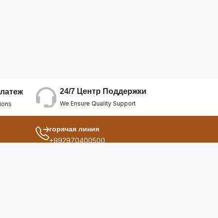
24/7 Центр Поддержки
латеж
We Ensure Quality Support
ions
горячая линия
+992970400500
другой
ия
О Нас
дукты
Условия Использования
Политика Конфиденциальнос...
ы
Политика Возврата Средств
опросы
Политика Возврата Товара
Политика Отмены Заказа