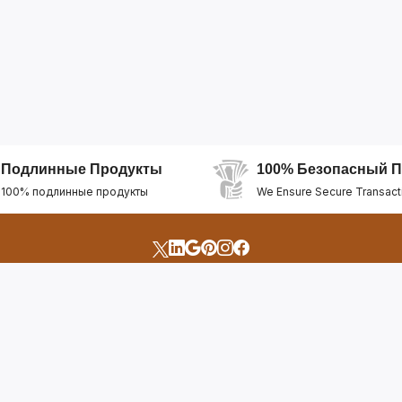
Подлинные Продукты
100% Безопасный П
100% подлинные продукты
We Ensure Secure Transact
счета
Быстрые Ссылки
Открыть Свой Магазин
Горящие Предложен
профиль
Рекомендуемые Про
Отслеживать Заказ
Лучшие Магазины
Помощь И Поддержка
Последние Продукт
Билет Поддержки
Часто задаваемые в