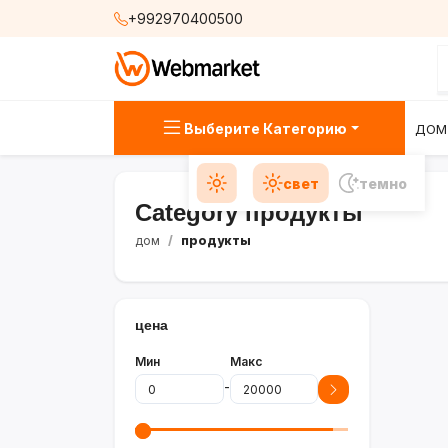
+992970400500
Выберите Категорию
ДОМ
свет
темно
Category продукты
дом
продукты
цена
Мин
Макс
-