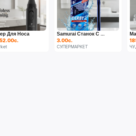
ер Для Носа
Samurai Станок С Двойным Лезвием
52.00с.
3.00с.
18
ket
СУПЕРМАРКЕТ
ЧУ