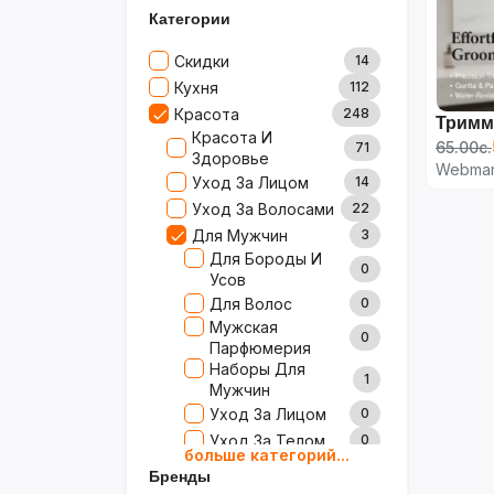
Категории
Скидки
14
Кухня
112
Красота
248
Тримм
Красота И
65.00с.
71
Здоровье
Webmar
Уход За Лицом
14
Уход За Волосами
22
Для Мужчин
3
Для Бороды И
0
Усов
Для Волос
0
Мужская
0
Парфюмерия
Наборы Для
1
Мужчин
Уход За Лицом
0
Уход За Телом
0
больше категорий...
Гигиена И Полсти
2
Бренды
Рта