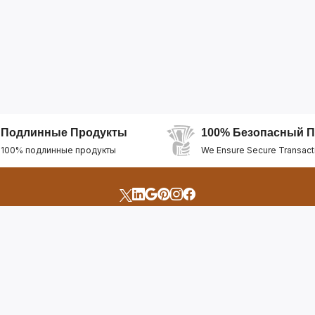
Подлинные Продукты
100% Безопасный П
100% подлинные продукты
We Ensure Secure Transact
счета
Быстрые Ссылки
Открыть Свой Магазин
Горящие Предложен
профиль
Рекомендуемые Про
Отслеживать Заказ
Лучшие Магазины
Помощь И Поддержка
Последние Продукт
Билет Поддержки
Часто задаваемые в