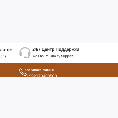
24/7 Центр Поддержки
латеж
We Ensure Quality Support
ions
горячая линия
+992970400500
другой
ия
О Нас
дукты
Условия Использования
Политика Конфиденциальнос...
ы
Политика Возврата Средств
опросы
Политика Возврата Товара
Политика Отмены Заказа