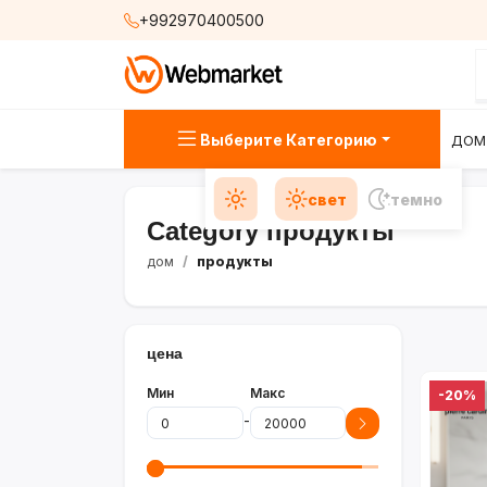
+992970400500
Выберите Категорию
ДОМ
свет
темно
Category продукты
дом
продукты
цена
Мин
Макс
-20%
-