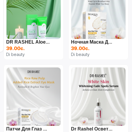
DR RASHEL Aloe Vera Pore Refine Средство Для Умывания Лица, 100 Г
Ночная Маска Для Лица, Bioaqua Rice Raw Pulp, В Саше С Экстрактом Риса, 4 Мл 20 Шт
39.00с.
39.00с.
Di beauty
Di beauty
Патчи Для Глаз С Рисовым Пюре BIOAOUA, Для Увлажнение, Морщин Вокруг Глаз И Мешков
Dr Rashel Осветляющая Серия По Уходу За Кожей Whitening Fade Spots Skin Care Series 4шт