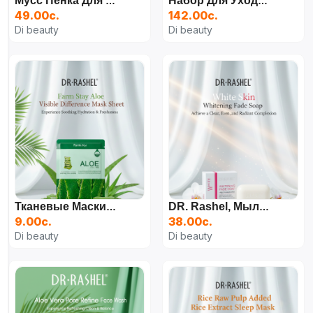
Мусс Пенка Для Умывания Лица Dr Rashel, 125 Г
Набор Для Ухода За Лицом Bioaqua 6 В 1, Омолаживающий С Экстрактом Риса
49.00с.
142.00с.
Di beauty
Di beauty
Тканевые Маски Для Лица, 25 Мл
DR. Rashel, Мыло Отбеливающее Для Лица И Тела, Против Прыщей, Угрей И Акне, 100 Г
9.00с.
38.00с.
Di beauty
Di beauty