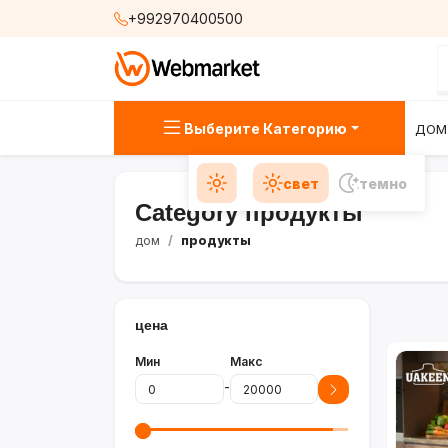
+992970400500
Выберите Категорию
ДОМ
свет
темно
Category продукты
дом
продукты
цена
Мин
Макс
-