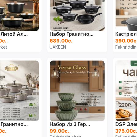
Набор Литой Алюминиевой Посуды UAKEEN VK-72
Набор Гранитной Посуды UAKEEN VK-8-4 (10 Предметов)
0с.
689.00с.
390.00с
ket
UAKEEN
Fakhriddin
Набор Гранитной Посуды UAKEEN VK-24 (10 Предметов)
Набор Из 3 Герметичных Мисок Для Хранения
0с.
99.00с.
375.00с