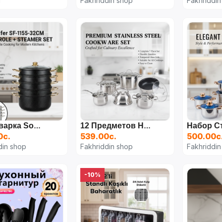
N
Fakhriddin shop
Fakhriddin
Мантоварка Sonifer SF-1155 (32 См, 11.6 Л)
12 Предметов Немецкой Кухонной Посуды Из Нержавеющей Стали ZP 2777
0с.
539.00с.
500.00с
din shop
Fakhriddin shop
Fakhriddin
-10%