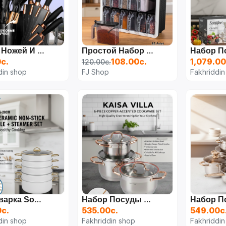
Набор Ножей И Ложек Из 19 Предметов
Простой Набор Из 12 Самоклеящихся Баночек Для Специй С Ложками И Крышками С Подставкой - Чаша Для Специй С Этикеткой
с.
108.00с.
1,079.00
120.00с.
din shop
FJ Shop
Fakhriddin
Мантоварка Sonifer SF-1155 (28см 8 Л, Белый Гранит)
Набор Посуды Kaisa Villa 6 Предметов
0с.
535.00с.
549.00с
din shop
Fakhriddin shop
Fakhriddin