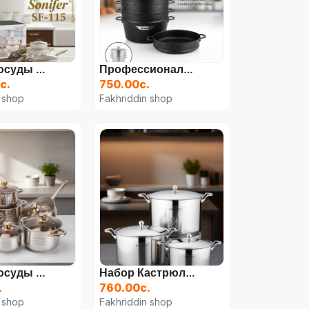
Набор Посуды Sonifer SF-1115 (9 Предметов)
Профессиональная Мантоварка Sonifer SF-1191 (32см 5 Предметов)
с.
750.00с.
 shop
Fakhriddin shop
Набор Посуды Kaisa Villa 12 Предметов
Набор Кастрюль Kaisa Villa 6 Предметов
.
760.00с.
 shop
Fakhriddin shop