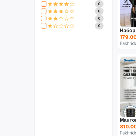
CLIVE & KEIRA
17
0
SEVAVEREK
6
0
DSP
0
0
SUPER CREST
4
0
NIKURA
2
179.00
KARCHER
9
Fakhrid
МАМА ЗНАЕТ
6
WISDOM
3
APPLE
4
AOTE
7
SOKANY
2
ELEMENT
13
INTEX
0
SONIFER
17
RAF
46
UAKEEN
35
KIDILO
7
SHAIK
59
810.0
Fakhrid
WEBMARKET
12