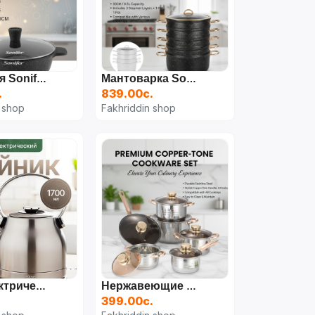
Кастрюля Sonifer SF1122-28 6,3 Л
Мантоварка Sonifer SF-1155 (30 См, 9.5 Л)
.
839.00с.
 shop
Fakhriddin shop
DSP Электрический Чайник N245322
Нержавеющие Кастрюли ENGELBERG
.
399.00с.