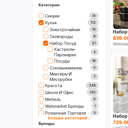
Категории
Скидки
14
Кухня
112
Электрочайник
16
Сковороды
8
839.0
Набор Посуд
31
Webmar
Кастрюли-
4
Пароварки
Посуды
18
Соковыжималки
0
Миксеры И
7
Мясорубки
Красота
248
Школа И Офис
145
Мебель
6
Webmarket Бренды
1
Розничная Торговля
3
больше категорий...
Подарочная Коробка
9
729.0
Бренды
Зоомагазин
1