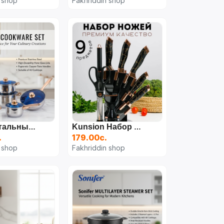
 shop
Fakhriddin shop
Набор Стальных Кастрюль KAISERHOFF
Kunsion Набор Кухонных Ножей Из 9 Предметов
.
179.00с.
 shop
Fakhriddin shop