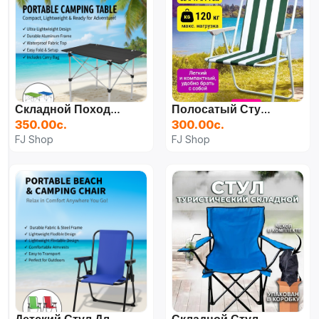
Складной Походный Столик Черный
Полосатый Стул Для Пикника На Пляже Зеленый Белый
350.00с.
300.00с.
FJ Shop
FJ Shop