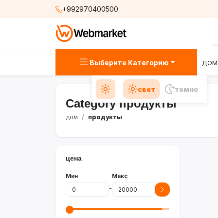
+992970400500
Выберите Категорию
ДОМ
свет
темно
Category продукты
дом
продукты
цена
Мин
Макс
-