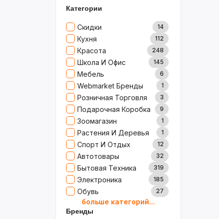
Категории
Скидки
14
Кухня
112
Красота
248
Школа И Офис
145
Мебель
6
Webmarket Бренды
1
Розничная Торговля
3
Подарочная Коробка
9
Зоомагазин
1
Растения И Деревья
1
Спорт И Отдых
12
Автотовары
32
Бытовая Техника
319
Электроника
185
Обувь
27
больше категорий...
Товары Для Дома
79
Бренды
Ювелирные Изделия
0