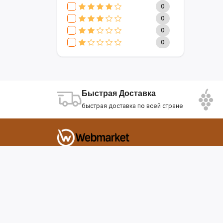
CLIVE & KEIRA
17
0
SEVAVEREK
6
0
DSP
0
0
SUPER CREST
4
0
NIKURA
2
KARCHER
9
МАМА ЗНАЕТ
6
WISDOM
3
Быстрая Доставка
APPLE
4
быстрая доставка по всей стране
AOTE
7
SOKANY
2
ELEMENT
13
INTEX
0
Фирдавси 8 Душанбе Таджикистан
SONIFER
17
RAF
46
webmarket.tj@gmail.com
UAKEEN
35
KIDILO
7
SHAIK
59
WEBMARKET
12