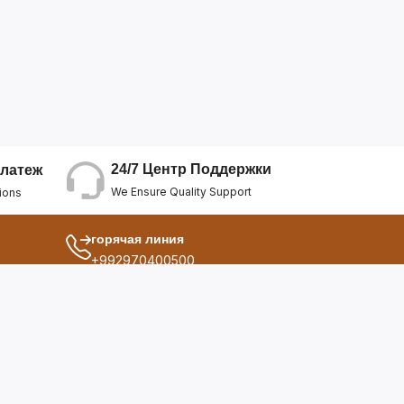
24/7 Центр Поддержки
латеж
We Ensure Quality Support
ions
горячая линия
+992970400500
другой
ия
О Нас
дукты
Условия Использования
Политика Конфиденциальнос...
ы
Политика Возврата Средств
опросы
Политика Возврата Товара
Политика Отмены Заказа