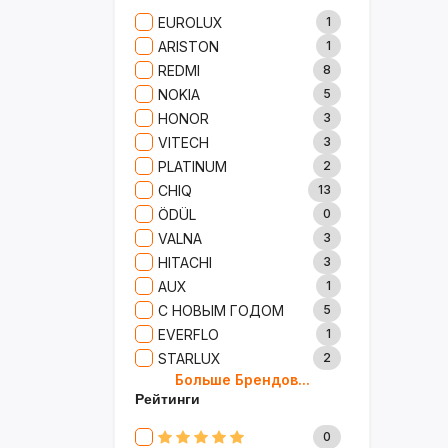
Сад И Дача
52
EUROLUX
1
Аксессуары
61
ARISTON
1
Игрушки
15
REDMI
8
Одежда
5
NOKIA
5
Сумки И Рюкзаки
27
HONOR
3
Ремонт
13
VITECH
3
Продукты
35
PLATINUM
2
Детские Товары
72
CHIQ
13
Бытовая Химия
91
ÖDÜL
0
Хобби
40
VALNA
3
HITACHI
3
AUX
1
С НОВЫМ ГОДОМ
5
EVERFLO
1
STARLUX
2
Больше Брендов...
BOSCH
2
Рейтинги
MARY KAY
4
TRICHUP
20
0