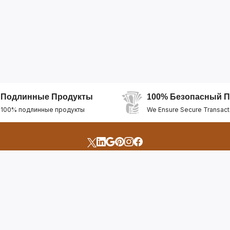
Подлинные Продукты
100% Безопасный П
100% подлинные продукты
We Ensure Secure Transact
счета
Быстрые Ссылки
Открыть Свой Магазин
Горящие Предложен
профиль
Рекомендуемые Про
Отслеживать Заказ
Лучшие Магазины
Помощь И Поддержка
Последние Продукт
Билет Поддержки
Часто задаваемые в