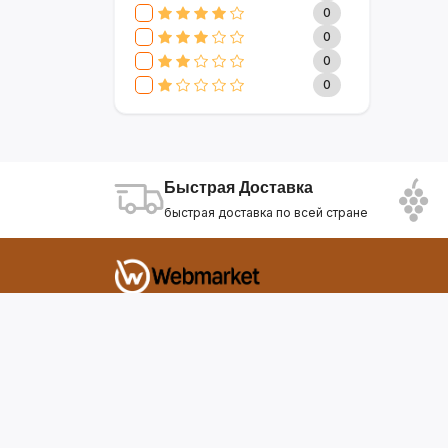
CLIVE & KEIRA
17
0
SEVAVEREK
6
0
DSP
0
0
SUPER CREST
4
0
NIKURA
2
KARCHER
9
МАМА ЗНАЕТ
6
WISDOM
3
Быстрая Доставка
APPLE
4
быстрая доставка по всей стране
AOTE
7
SOKANY
2
ELEMENT
13
INTEX
0
Фирдавси 8 Душанбе Таджикистан
SONIFER
17
RAF
46
webmarket.tj@gmail.com
UAKEEN
35
KIDILO
7
SHAIK
59
WEBMARKET
12