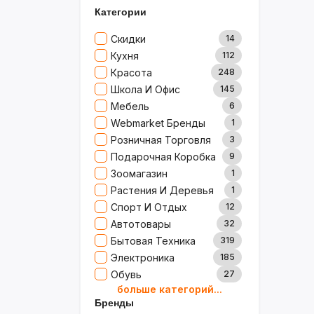
Категории
Скидки
14
Кухня
112
Красота
248
Школа И Офис
145
Мебель
6
Webmarket Бренды
1
Розничная Торговля
3
Подарочная Коробка
9
Зоомагазин
1
Растения И Деревья
1
Спорт И Отдых
12
Автотовары
32
Бытовая Техника
319
Электроника
185
Обувь
27
больше категорий...
Товары Для Дома
79
Бренды
Ювелирные Изделия
0