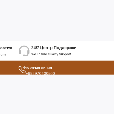
24/7 Центр Поддержки
латеж
We Ensure Quality Support
ions
горячая линия
+992970400500
другой
ия
О Нас
дукты
Условия Использования
Политика Конфиденциальнос...
ы
Политика Возврата Средств
опросы
Политика Возврата Товара
Политика Отмены Заказа