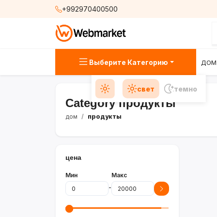
+992970400500
Выберите Категорию
ДОМ
свет
темно
Category продукты
дом
продукты
цена
Мин
Макс
-