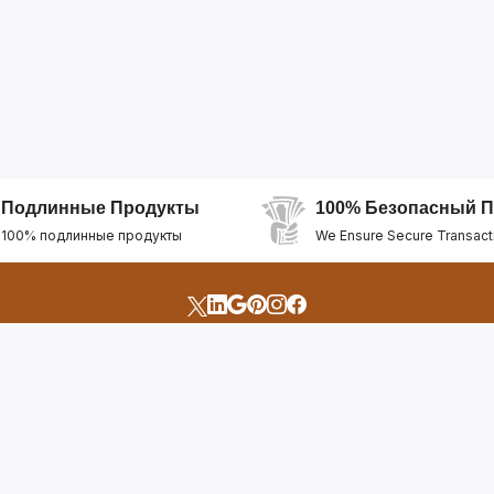
Подлинные Продукты
100% Безопасный П
100% подлинные продукты
We Ensure Secure Transact
счета
Быстрые Ссылки
Открыть Свой Магазин
Горящие Предложен
профиль
Рекомендуемые Про
Отслеживать Заказ
Лучшие Магазины
Помощь И Поддержка
Последние Продукт
Билет Поддержки
Часто задаваемые в