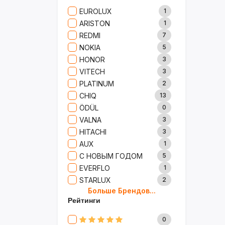
Сад И Дача
52
EUROLUX
1
Аксессуары
61
ARISTON
1
Игрушки
15
REDMI
7
Одежда
5
NOKIA
5
Сумки И Рюкзаки
27
HONOR
3
Мужские Сумки
7
VITECH
3
Женские Сумки
24
PLATINUM
2
Детские Сумки
0
CHIQ
13
Для Ноутбука
0
ÖDÜL
0
Ремонт
13
VALNA
3
Продукты
35
HITACHI
3
Детские Товары
72
AUX
1
Бытовая Химия
91
С НОВЫМ ГОДОМ
5
Хобби
40
EVERFLO
1
STARLUX
2
Больше Брендов...
BOSCH
2
Рейтинги
MARY KAY
4
TRICHUP
20
0