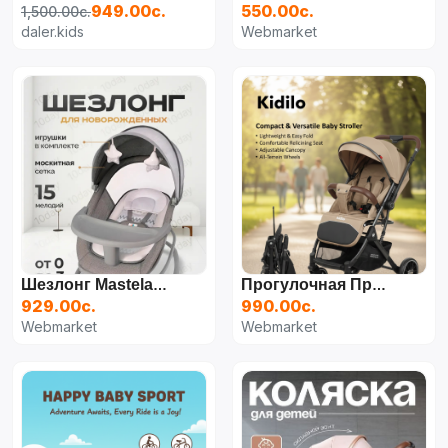
949.00с.
550.00с.
1,500.00с.
daler.kids
Webmarket
Шезлонг Mastela 4 В 1 Deluxe
Прогулочная Прогулочная Коляска Kidilo K535 (кофейная)
929.00с.
990.00с.
Webmarket
Webmarket