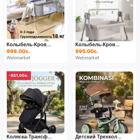
Колыбель-Кроватка Fimos 4 В 1, Серый
Колыбель-Кроватка Songang SA-008 С Пультом ДУ, Бежевый
999.00с.
995.00с.
Webmarket
Webmarket
-551.00с.
Коляска-Трансформер Everflo 787-1
Детский Трехколесный Велосипед-Коляскa (модульный)