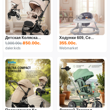
Детская Коляска Kidilo 535 (цвет Хаки)
Ходунки 609, Серый
850.00с.
355.00с.
1,000.00с.
daler.kids
Webmarket