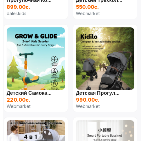
Прогулочная Коляска KIDILO 6521B
Детский Трехколесный Велосипед-Коляска KOMBINASI
899.00с.
550.00с.
daler.kids
Webmarket
Детский Самокат Lovely Duck, Зелёно-Оранжевый
Детская Прогулочная Коляска Kidilo K535-1, Cерый
220.00с.
990.00с.
Webmarket
Webmarket