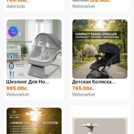
789.00с.
128.00с.
160.00с.
daler.kids
Webmarket
Шезлонг Для Новорожденных Cool Baby 4 В 1 Deluxe, Серый
Детская Коляска Kidilo K8 Pro, Чёрный
995.00с.
765.00с.
Webmarket
Webmarket