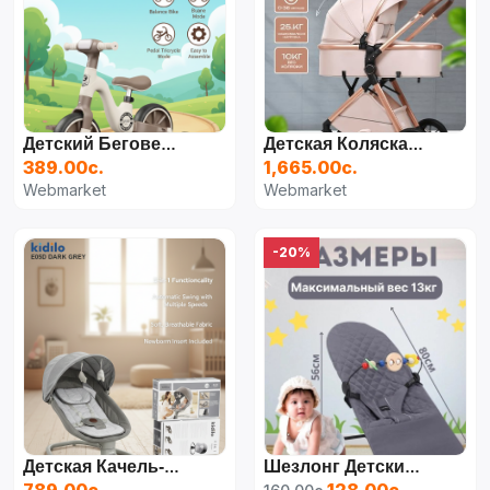
Детский Беговел 2 В 1 С Педалями, Бежево-Коричневый
Детская Коляска С Большой Сумкой, Каляска-Трансформер
389.00с.
1,665.00с.
Webmarket
Webmarket
-20%
Детская Качель-Шезлонг KIDILO E05D (тёмно-Серый)
Шезлонг Детский Play Okay LX22043103